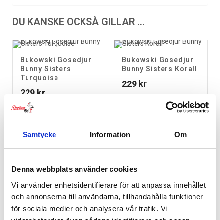
DU KANSKE OCKSÅ GILLAR …
Bukowski Gosedjur
Bukowski Gosedjur
Bunny Sisters
Bunny Sisters Korall
Turquoise
229
kr
229
kr
RELATERADE PRODUKTER
Samtycke
Information
Om
Denna webbplats använder cookies
Bukowski Nallebjörn Ignatius
Vi använder enhetsidentifierare för att anpassa innehållet
199
kr
och annonserna till användarna, tillhandahålla funktioner
för sociala medier och analysera vår trafik. Vi