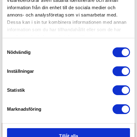
vidarebefordrar även sådana identifierare och annan
Bukowski Lovely Kanini Taupe
information från din enhet till de sociala medier och
annons- och analysföretag som vi samarbetar med.
199
kr
Dessa kan i sin tur kombinera informationen med annan
information som du har tillhandahållit eller som de har
samlat in när du har använt deras tjänster.
Bukowski Kanin Patrick
Samtyckesval
299
kr
Nödvändig
Ej i lager
Inställningar
Bukowski Snuttefilt Bibi
Statistik
209
kr
Marknadsföring
Tillåt alla