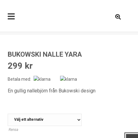
0
BUKOWSKI NALLE YARA
299
kr
Betala med:
En gullig nallebjörn från Bukowski design
FARG
Rensa