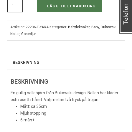
Telefon
LÄGG TILL I VARUKORG
Artikelnr:
22236-E-YARA
Kategorier:
Babyleksaker
,
Baby
,
Bukowski
Nallar
,
Gosedjur
BESKRIVNING
BESKRIVNING
En gullig nallebjörn från Bukowski design. Nallen har kläder
och rosett i håret. Välj mellan två tryck på tröjan.
Mått: ca 35cm
Mjuk stopping
6 mån+