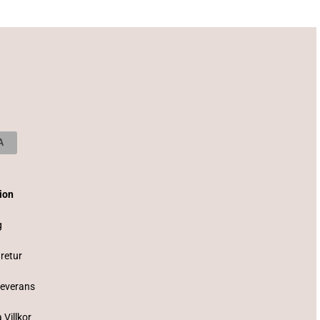
tion
g
 retur
Leverans
 Villkor