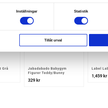
Inställningar
Statistik
Tillåt urval
t Grå
Jabadabado Babygym
Label La
Figurer Teddy/Bunny
1,459
kr
329
kr