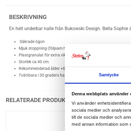
BESKRIVNING
En helt underbar nalle från Bukowski Design. Bella Sophie är
Säkrade ögon
Mjuk stoppning (följsam hållning)
Plastgranulat för extra vikt (säkrade i en nätpåse)
Storlek ca 40 cm.
Rekommenderad ålder +6mån
Samtycke
Tvättbara i 30 graders handtvätt
Denna webbplats använder 
RELATERADE PRODUKTER
Vi använder enhetsidentifierar
sociala medier och analysera 
till de sociala medier och a
med annan information som du 