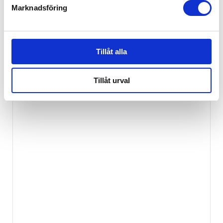
Marknadsföring
Klippan Ullfilt Bää
449
kr
Tillåt alla
EJ I LAGER
Tillåt urval