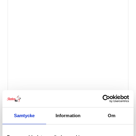
Label Label Klosslåda Rosa
179
kr
Samtycke
Information
Om
EJ I LAGER