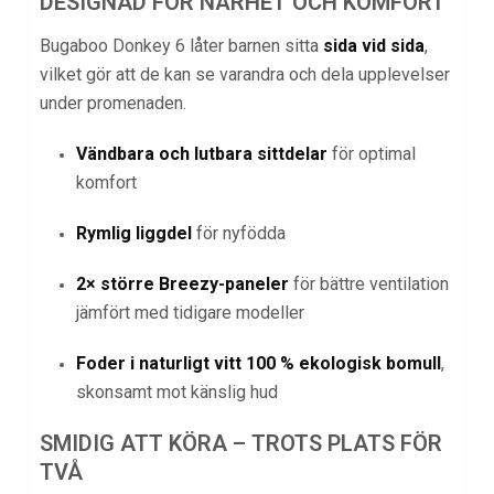
DESIGNAD FÖR NÄRHET OCH KOMFORT
Bugaboo Donkey 6 låter barnen sitta
sida vid sida
,
vilket gör att de kan se varandra och dela upplevelser
under promenaden.
Vändbara och lutbara sittdelar
för optimal
komfort
Rymlig liggdel
för nyfödda
2× större Breezy-paneler
för bättre ventilation
jämfört med tidigare modeller
Foder i naturligt vitt 100 % ekologisk bomull
,
skonsamt mot känslig hud
SMIDIG ATT KÖRA – TROTS PLATS FÖR
TVÅ