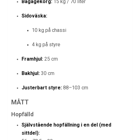
Bagagekorg:
15 kg / 70 liter
Sidoväska:
10 kg på chassi
4 kg på styre
Framhjul:
25 cm
Bakhjul:
30 cm
Justerbart styre:
88–103 cm
MÅTT
Hopfälld
Självstående hopfällning i en del (med
sittdel):