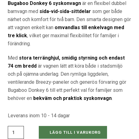
Bugaboo Donkey 6 syskonvagn
är en flexibel dubbel
barnvagn med
sida-vid-sida-sittdelar
som ger både
närhet och komfort för två barn. Den smarta designen gör
att vagnen enkelt kan
omvandlas till enkelvagn med
tre klick
, vilket ger maximal flexibilitet för familjer i
förändring.
Med
stora terränghjul, smidig styrning och endast
74 cm bredd
är vagnen lätt att köra både i stadsmiljö
och på ojämna underlag. Den rymliga liggdelen,
ventilerande Breezy-paneler och generös förvaring gör
Bugaboo Donkey 6 till ett perfekt val för familjer som
behöver en
bekväm och praktisk syskonvagn
.
Leverans inom 10 - 14 dagar
LÄGG TILL I VARUKORG