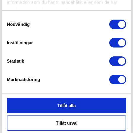
Modulär konstruktion
som möjliggör reparation
information som du har tillhandahållit eller som de har
och renovering
samlat in när du har använt deras tjänster.
Samtyckesval
Därför väljer många Bugaboo Donkey 6
Nödvändig
syskonvagn
Inställningar
Rymlig
syskonvagn sida vid sida
Kan omvandlas till
enkelvagn med tre klick
Statistik
Smal design
som passar genom vanliga dörrar
Marknadsföring
Stora terränghjul
för bekväm körning
Generös förvaring
för familjens behov
Tillåt alla
Flexibel vagn med
över 20 konfigurationer
Tillåt urval