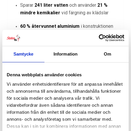
Sparar
241 liter vatten
och använder
21 %
mindre kemikalier
vid färgning av klädslar
60 % återvunnet aluminium
i konstruktionen
Huvudram av
ISCC-certifierade biobaserade
material
Samtycke
Information
Om
17 % lägre koldioxidavtryck
jämfört med
tidigare modeller
Denna webbplats använder cookies
Foder i
100 % ekologisk bomull
Vi använder enhetsidentifierare för att anpassa innehållet
och annonserna till användarna, tillhandahålla funktioner
Handtag i
100 % veganskt läder
för sociala medier och analysera vår trafik. Vi
vidarebefordrar även sådana identifierare och annan
Byggd för lång hållbarhet
information från din enhet till de sociala medier och
Testad över
7 000 km på ojämnt underlag
annons- och analysföretag som vi samarbetar med.
Dessa kan i sin tur kombinera informationen med annan