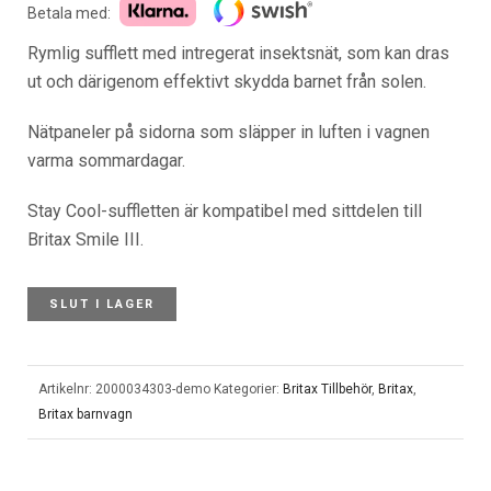
priset
priset
Betala med:
var:
är:
Rymlig sufflett med intregerat insektsnät, som kan dras
799 kr.
499 kr.
ut och därigenom effektivt skydda barnet från solen.
Nätpaneler på sidorna som släpper in luften i vagnen
varma sommardagar.
Stay Cool-suffletten är kompatibel med sittdelen till
Britax Smile III.
SLUT I LAGER
Artikelnr:
2000034303-demo
Kategorier:
Britax Tillbehör
,
Britax
,
Britax barnvagn