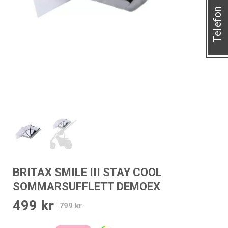
Telefon
BRITAX SMILE III STAY COOL
SOMMARSUFFLETT DEMOEX
499
kr
Det
Det
799
kr
ursprungliga
nuvarande