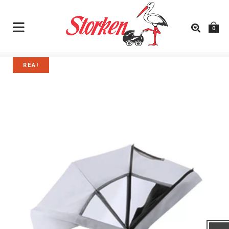
0
REA!