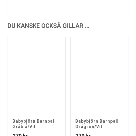
DU KANSKE OCKSÅ GILLAR …
Babybjörn Barnpall
Babybjörn Barnpall
Gråblå/Vit
Grågrön/Vit
279
kr
279
kr