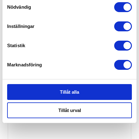
Samtyckesval
Nödvändig
Inställningar
Statistik
Marknadsföring
Stokke® Flexi Bath® Newborn Support 3
199
kr
Tillåt alla
Tillåt urval