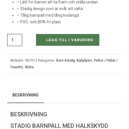
– Lätt för barnet att ta fram och ställa undan
– Stadig design som är svår att välta
– Tålig barnpall med lång livslängd
– PVC- och BPA-fri plast
LÄGG TILL I VARUKORG
Artikelnr:
987012
Kategorier:
Barn & Baby
,
Babybjörn
,
Pottor / Pallar /
Toasitts
,
Sköta
BESKRIVNING
BESKRIVNING
STADIG BARNPALL MED HALKSKYDD