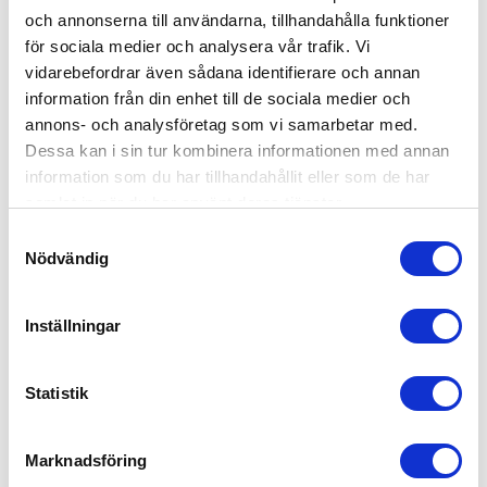
och annonserna till användarna, tillhandahålla funktioner
för sociala medier och analysera vår trafik. Vi
vidarebefordrar även sådana identifierare och annan
information från din enhet till de sociala medier och
annons- och analysföretag som vi samarbetar med.
Dessa kan i sin tur kombinera informationen med annan
information som du har tillhandahållit eller som de har
samlat in när du har använt deras tjänster.
Samtyckesval
Nödvändig
Inställningar
Elodie Details Napphållare Powder Pink
129
kr
Statistik
Marknadsföring