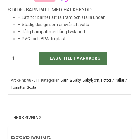
STADIG BARNPALL MED HALKSKYDD.
– Lätt för barnet att ta fram och ställa undan
– Stadig design som är svår att välta
– Tålig barnpall med lång livslängd
– PVC- och BPA-fri plast
LÄGG TILL I VARUKORG
Artikelnr:
987011
Kategorier:
Barn & Baby
,
Babybjörn
,
Pottor / Pallar /
Toasitts
,
Sköta
BESKRIVNING
BESKRIVNING