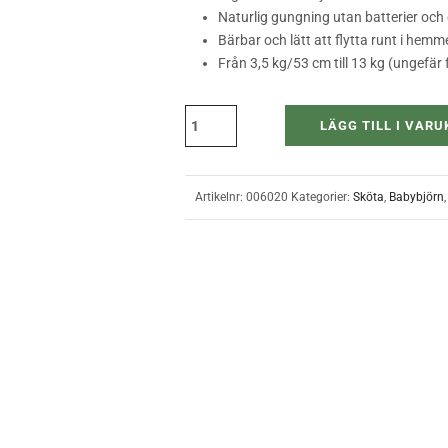
Naturlig gungning utan batterier och 
Bärbar och lätt att flytta runt i hemm
Från 3,5 kg/53 cm till 13 kg (ungefär f
LÄGG TILL I VAR
Artikelnr:
006020
Kategorier:
Sköta
,
Babybjörn