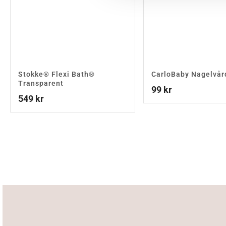
Stokke® Flexi Bath®
CarloBaby Nagelvår
Transparent
99
kr
549
kr