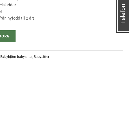
elsladdar
Telefon
et
rån nyfödd till 2 år)
UKORG
,
Babybjörn babysitter
,
Babysitter