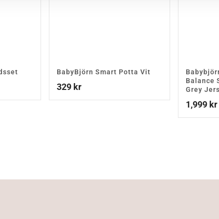
dsset
BabyBjörn Smart Potta Vit
Babybjör
Balance S
329
kr
Grey Jer
1,999
kr