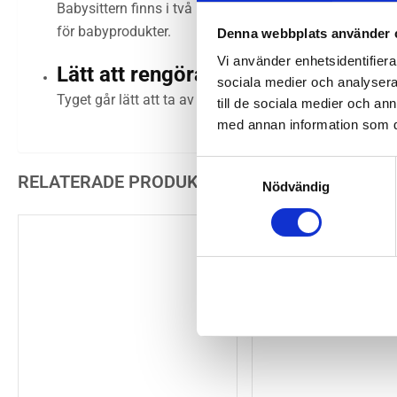
Babysittern finns i två mjuka material: skön, kviltad 
för babyprodukter.
Denna webbplats använder 
Vi använder enhetsidentifierar
Lätt att rengöra
sociala medier och analysera 
Tyget går lätt att ta av och tvätta i maskin när det beh
till de sociala medier och a
med annan information som du 
Samtyckesval
RELATERADE PRODUKTER
Nödvändig