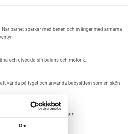
 mat. När barnet sparkar med benen och svänger med armarna
ventyr.
träna och utveckla sin balans och motorik.
ara att vända på tyget och använda babysittern som en skön
lket är särskilt viktigt för spädbarn.
Om