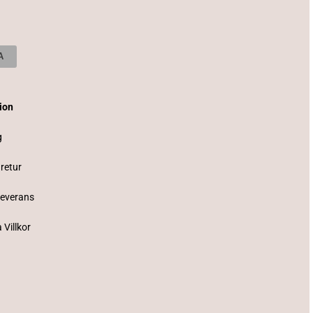
tion
g
 retur
Leverans
 Villkor