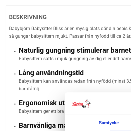
BESKRIVNING
Babybjörn Babysitter
Bliss är en mysig plats där din bebis
så gungar babysittern mjukt. Passar från nyfödd till ca 2 å
Naturlig gungning stimulerar barnet
Babysittern sätts i mjuk gungning av dig eller ditt bar
Lång användningstid
Babysittern kan användas redan från nyfödd (minst 3,5 k
barnfåtölj.
Ergonomisk utformning
Babysittern ger ett bra stöd för ditt barns rygg, nacke 
Samtycke
Barnvänliga material