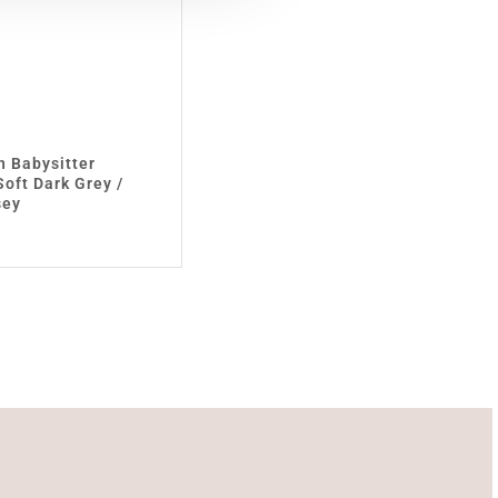
n Babysitter
oft Dark Grey /
sey