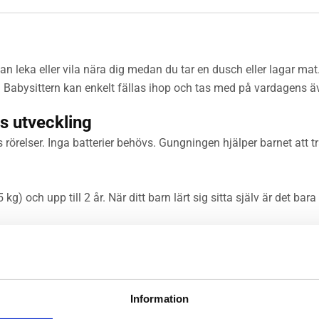
 kan leka eller vila nära dig medan du tar en dusch eller lagar
r. Babysittern kan enkelt fällas ihop och tas med på vardagens ä
s utveckling
ns rörelser. Inga batterier behövs. Gungningen hjälper barnet att 
g) och upp till 2 år. När ditt barn lärt sig sitta själv är det b
och huvud. Den formsydda tygsitsen fördelar barnets vikt jämnt, vi
Information