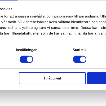
bomull och luftig, snabbtorkande mesh. Den är fri från hälsofar
cookies
e för att anpassa innehållet och annonserna till användarna, tillh
vår trafik. Vi vidarebefordrar även sådana identifierare och anna
övs (40 °C)
nnons- och analysföretag som vi samarbetar med. Dessa kan i sin
har tillhandahållit eller som de har samlat in när du har använt 
Inställningar
Statistik
Tillåt urval