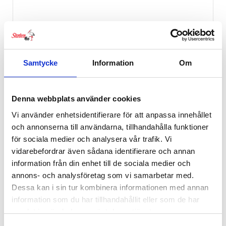
Samtycke
Information
Om
Denna webbplats använder cookies
Vi använder enhetsidentifierare för att anpassa innehållet
Rätt Start Servis Bamse Ballong
och annonserna till användarna, tillhandahålla funktioner
för sociala medier och analysera vår trafik. Vi
349
kr
vidarebefordrar även sådana identifierare och annan
information från din enhet till de sociala medier och
annons- och analysföretag som vi samarbetar med.
Dessa kan i sin tur kombinera informationen med annan
information som du har tillhandahållit eller som de har
samlat in när du har använt deras tjänster.