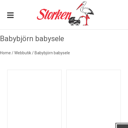
0
Babybjörn babysele
BABYBJÖRN BABYSELE
Home
/
Webbutik
/
Babybjörn babysele