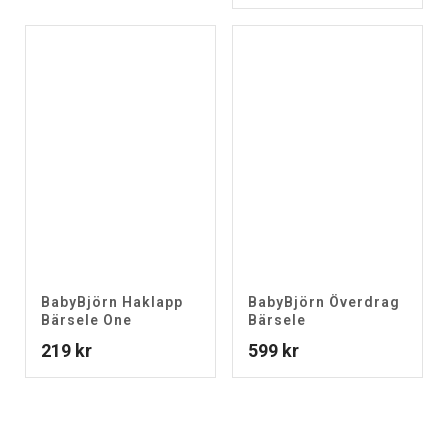
BabyBjörn Haklapp
BabyBjörn Överdrag
Bärsele One
Bärsele
219
kr
599
kr