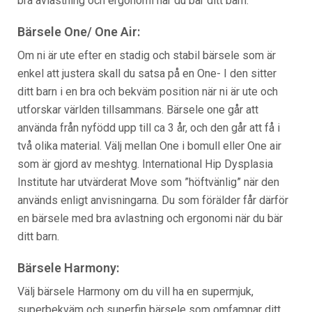
bra avlastning och ergonomi när du bär ditt barn.
Bärsele One/ One Air:
Om ni är ute efter en stadig och stabil bärsele som är
enkel att justera skall du satsa på en One- I den sitter
ditt barn i en bra och bekväm position när ni är ute och
utforskar världen tillsammans. Bärsele one går att
använda från nyfödd upp till ca 3 år, och den går att få i
två olika material. Välj mellan One i bomull eller One air
som är gjord av meshtyg. International Hip Dysplasia
Institute har utvärderat Move som ”höftvänlig” när den
används enligt anvisningarna. Du som förälder får därför
en bärsele med bra avlastning och ergonomi när du bär
ditt barn.
Bärsele Harmony:
Välj bärsele Harmony om du vill ha en supermjuk,
superbekväm och superfin bärsele som omfamnar ditt