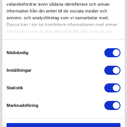
vidarebefordrar även sådana identifierare och annan
information från din enhet till de sociala medier och
annons- och analysföretag som vi samarbetar med.
Dessa kan i sin tur kombinera informationen med annan
information som du har tillhandahållit eller som de har
Ubbi Blöjhink Vit
samlat in när du har använt deras tjänster.
1,399
kr
Samtyckesval
Nödvändig
Inställningar
Statistik
Marknadsföring