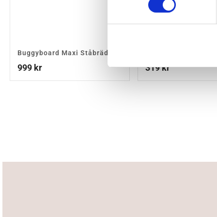
Buggyboard Maxi Ståbräda
Bugaboo Myggnät
999
kr
319
kr