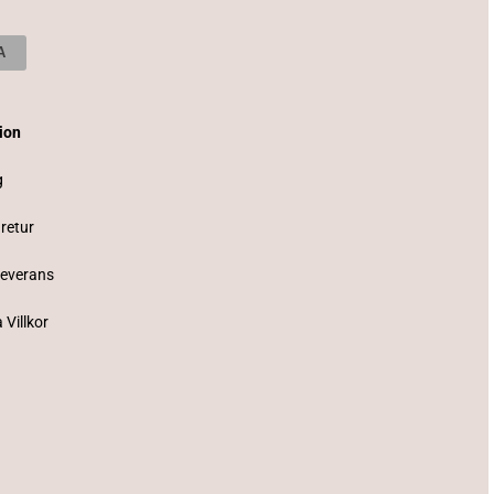
tion
g
 retur
Leverans
 Villkor