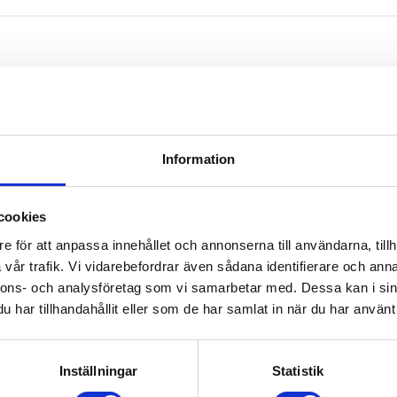
n spännas fast på alla typer av barnvagnar för att synas i mörkret.
Information
Ej i lager
Ej i lager
cookies
e för att anpassa innehållet och annonserna till användarna, tillh
vår trafik. Vi vidarebefordrar även sådana identifierare och anna
nnons- och analysföretag som vi samarbetar med. Dessa kan i sin
har tillhandahållit eller som de har samlat in när du har använt 
Inställningar
Statistik