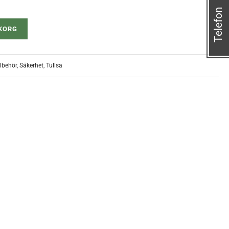
Telefon
UKORG
llbehör
,
Säkerhet
,
Tullsa