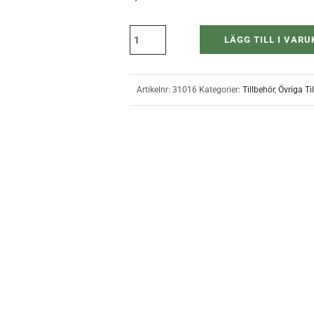
LÄGG TILL I VAR
Artikelnr:
31016
Kategorier:
Tillbehör
,
Övriga Ti