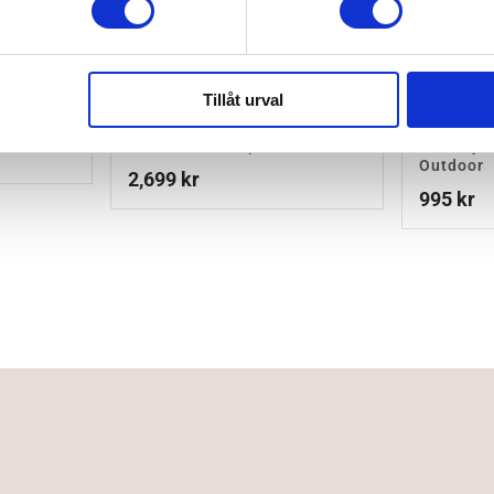
Tillåt urval
Voksi Urban Åkpåse Black
Emmalju
Outdoor
2,699
kr
995
kr