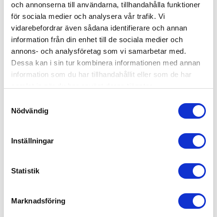
och annonserna till användarna, tillhandahålla funktioner
för sociala medier och analysera vår trafik. Vi
vidarebefordrar även sådana identifierare och annan
information från din enhet till de sociala medier och
annons- och analysföretag som vi samarbetar med.
Dessa kan i sin tur kombinera informationen med annan
information som du har tillhandahållit eller som de har
samlat in när du har använt deras tjänster.
Samtyckesval
Stokke Tripp Trapp White
Nödvändig
2,549
kr
Inställningar
Statistik
Marknadsföring