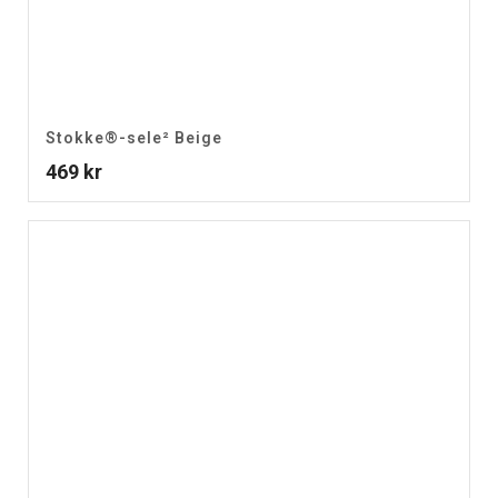
Stokke®-sele² Beige
469
kr