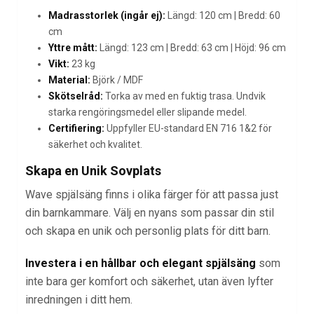
Madrasstorlek (ingår ej):
Längd: 120 cm | Bredd: 60
cm
Yttre mått:
Längd: 123 cm | Bredd: 63 cm | Höjd: 96 cm
Vikt:
23 kg
Material:
Björk / MDF
Skötselråd:
Torka av med en fuktig trasa. Undvik
starka rengöringsmedel eller slipande medel.
Certifiering:
Uppfyller EU-standard EN 716 1&2 för
säkerhet och kvalitet.
Skapa en Unik Sovplats
Wave spjälsäng finns i olika färger för att passa just
din barnkammare. Välj en nyans som passar din stil
och skapa en unik och personlig plats för ditt barn.
Investera i en hållbar och elegant spjälsäng
som
inte bara ger komfort och säkerhet, utan även lyfter
inredningen i ditt hem.