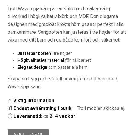
Troll Wave spjälsäng är en stilren och säker säng
tillverkad i högkvalitativ björk och MDF. Den eleganta
designen med graciöst krökta hörn passar perfekt i alla
barnkammare. Sängbotten kan justeras i tre höjder för att
växa med ditt barn och ge både komfort och säkerhet.
Justerbar botten
i tre höjder
Högkvalitativa material
för hållbarhet
Elegant design
som passar alla hem
Skapa en trygg och stilfull sovmiljö för ditt barn med
Wave spjälsäng.
⚠️
Viktig information
🏬
Endast avhämtning i butik
– Troll möbler skickas ej.
⏱️
Leveranstid:
ca
2–4 veckor
.
SLUT I LAGER