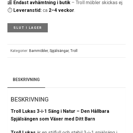
🏬
Endast avhämtning i butik
– Troll möbler skickas ej.
⏱️
Leveranstid:
ca
2–4 veckor
.
SLUT I LAGER
Kategorier:
Barnmöbler
,
Spjälsängar
,
Troll
BESKRIVNING
BESKRIVNING
Troll Lukas 3-i-1 Säng i Natur – Den Hållbara
Spjälsängen som Växer med Ditt Barn
Troll Lukas
är en stilfull och stabil 3-i-1 spjälsäng i