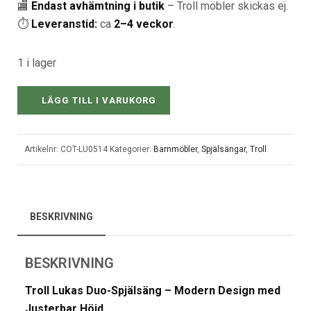
🏬
Endast avhämtning i butik
– Troll möbler skickas ej.
⏱️
Leveranstid:
ca
2–4 veckor
.
1 i lager
LÄGG TILL I VARUKORG
Artikelnr:
COT-LU0514
Kategorier:
Barnmöbler
,
Spjälsängar
,
Troll
BESKRIVNING
BESKRIVNING
Troll Lukas Duo-Spjälsäng – Modern Design med
Justerbar Höjd