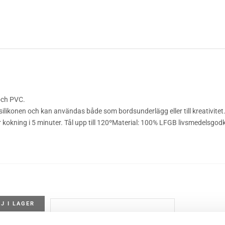
 och PVC.
likonen och kan användas både som bordsunderlägg eller till kreativitet. S
er kokning i 5 minuter. Tål upp till 120ºMaterial: 100% LFGB livsmedelsgod
EJ I LAGER