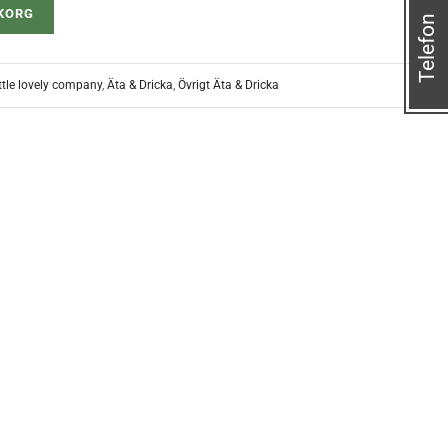
UKORG
Telefon
ittle lovely company
,
Äta & Dricka
,
Övrigt Äta & Dricka