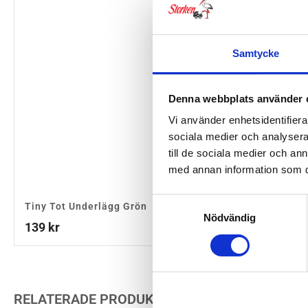
Samtycke
Denna webbplats använder 
Vi använder enhetsidentifierar
sociala medier och analysera 
till de sociala medier och a
med annan information som du 
Samtyckesval
Tiny Tot Underlägg Grön
A little Lovely Com
Nödvändig
Underlägg Forest Fr
139
kr
159
kr
RELATERADE PRODUKTER