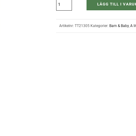
LÄGG TILL I VAR
Artikelnr:
TT21305
Kategorier:
Barn & Baby
,
A l