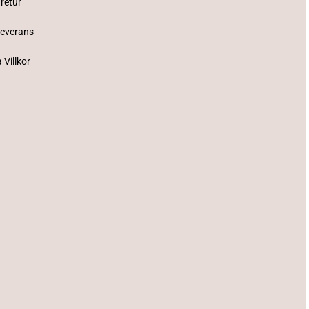
 retur
Leverans
 Villkor