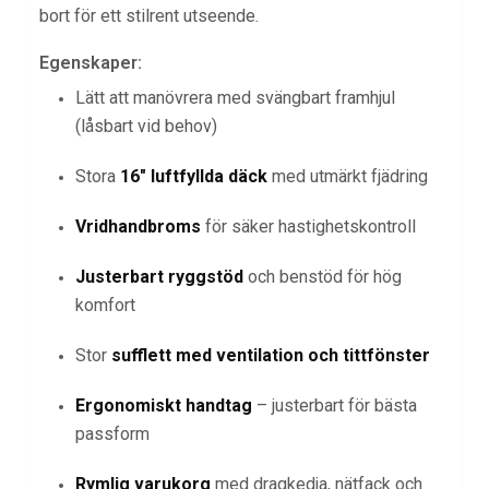
bort för ett stilrent utseende.
Egenskaper:
Lätt att manövrera med svängbart framhjul
(låsbart vid behov)
Stora
16″ luftfyllda däck
med utmärkt fjädring
Vridhandbroms
för säker hastighetskontroll
Justerbart ryggstöd
och benstöd för hög
komfort
Stor
sufflett med ventilation och tittfönster
Ergonomiskt handtag
– justerbart för bästa
passform
Rymlig varukorg
med dragkedja, nätfack och