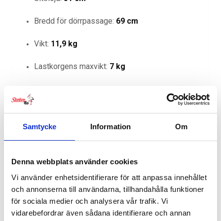
Bredd för dörrpassage:
69 cm
Vikt:
11,9 kg
Lastkorgens maxvikt:
7 kg
Antal barn:
1
Thule Urban Glide 3
kombinerar sportig design,
pålitlig prestanda och genomtänkt komfort – en
Samtycke
Information
Om
barnvagn redo för alla dina äventyr.
Denna webbplats använder cookies
Vi använder enhetsidentifierare för att anpassa innehållet
RELATERADE PRODUKTER
och annonserna till användarna, tillhandahålla funktioner
för sociala medier och analysera vår trafik. Vi
vidarebefordrar även sådana identifierare och annan