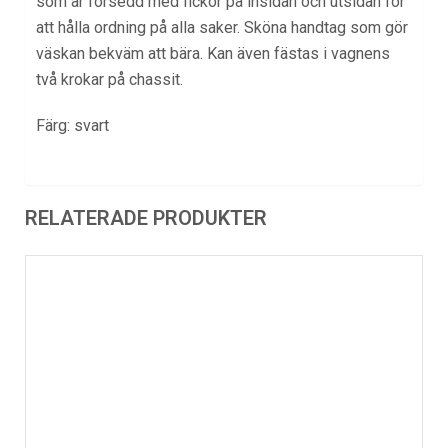
som är försedd med fickor på insidan och utsidan för
att hålla ordning på alla saker. Sköna handtag som gör
väskan bekväm att bära. Kan även fästas i vagnens
två krokar på chassit.
Färg: svart
RELATERADE PRODUKTER