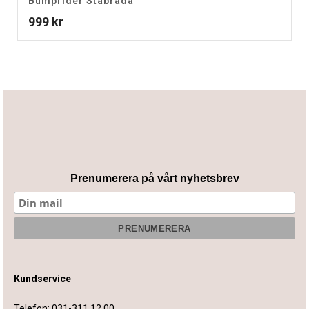
Bumprider Ståbräda
999
kr
Prenumerera på vårt nyhetsbrev
Kundservice
Telefon:
031-311 12 00