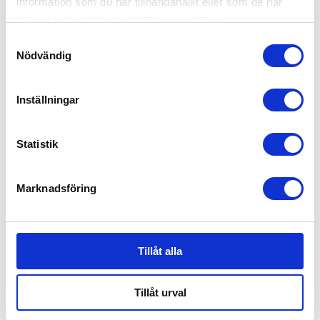
information som du har tillhandahållit eller som de har
samlat in när du har använt deras tjänster.
Samtyckesval
Nödvändig
Bugaboo Kompakt Transportväska
1,179
kr
Inställningar
Statistik
Marknadsföring
Tillåt alla
Tillåt urval