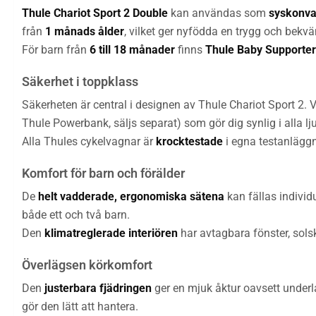
Thule Chariot Sport 2 Double
kan användas som
syskonv
från
1 månads ålder
, vilket ger nyfödda en trygg och bekvä
För barn från
6 till 18 månader
finns
Thule Baby Supporter
Säkerhet i toppklass
Säkerheten är central i designen av Thule Chariot Sport 2.
Thule Powerbank, säljs separat) som gör dig synlig i alla lj
Alla Thules cykelvagnar är
krocktestade
i egna testanläggn
Komfort för barn och förälder
De
helt vadderade, ergonomiska sätena
kan fällas individu
både ett och två barn.
Den
klimatreglerade interiören
har avtagbara fönster, sols
Överlägsen körkomfort
Den
justerbara fjädringen
ger en mjuk åktur oavsett underlag
gör den lätt att hantera.