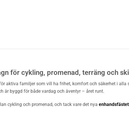
agn för cykling, promenad, terräng och sk
r aktiva familjer som vill ha frihet, komfort och säkerhet i all
och är byggd för både vardag och äventyr – året runt.
lan cykling och promenad, och tack vare det nya
enhandsfästet