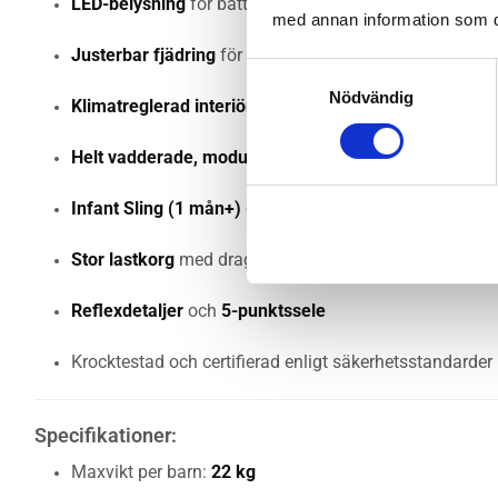
LED-belysning
för bättre synlighet (drivs av Thule Po
med annan information som du 
Justerbar fjädring
för optimal komfort
Samtyckesval
Nödvändig
Klimatreglerad interiör
med ventilation och solskydd 
Helt vadderade, modulära säten
– fällbara och avtag
Infant Sling (1 mån+)
och
Baby Supporter (6–18 mån
Stor lastkorg
med dragkedja och
Click n’ Store-funkti
Reflexdetaljer
och
5-punktssele
Krocktestad och certifierad enligt säkerhetsstandarder
Specifikationer:
Maxvikt per barn:
22 kg