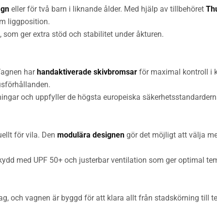
agn
eller för två barn i liknande ålder. Med hjälp av tillbehöret
Thu
m liggposition.
, som ger extra stöd och stabilitet under åkturen.
 Vagnen har
handaktiverade skivbromsar
för maximal kontroll i
usförhållanden.
ingar och uppfyller de högsta europeiska säkerhetsstandardern
ellt för vila. Den
modulära designen
gör det möjligt att välja me
kydd med UPF 50+ och justerbar ventilation som ger optimal tem
, och vagnen är byggd för att klara allt från stadskörning till t