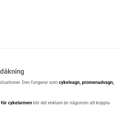
idåkning
a situationer. Den fungerar som
cykelvagn, promenadvagn,
 för cykelarmen
blir det enklare än någonsin att koppla