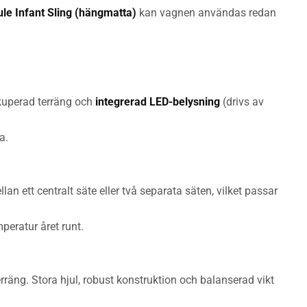
le Infant Sling (hängmatta)
kan vagnen användas redan
 kuperad terräng och
integrerad LED-belysning
(drivs av
a.
llan ett centralt säte eller två separata säten, vilket passar
peratur året runt.
erräng. Stora hjul, robust konstruktion och balanserad vikt