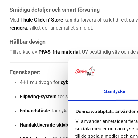
Smidiga detaljer och smart förvaring
Med
Thule Click n’ Store
kan du förvara olika kit direkt på
rengöra
, vilket gör underhållet smidigt.
Hållbar design
Tillverkad av
PFAS-fria material
, UV-beständig väv och del
Egenskaper:
4-i-1 multivagn för
cykling, promenad, löpning och sk
Samtycke
FlipWing-system
för snabb växling mellan aktiviteter
Enhandsfäste
för cykelarm – enkelt och säkert
Denna webbplats använder 
Vi använder enhetsidentifierar
Handaktiverade skivbromsar
för full kontroll
sociala medier och analysera 
till de sociala medier och a