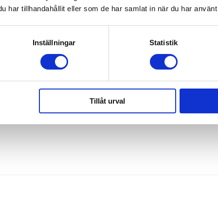
werbank)
har tillhandahållit eller som de har samlat in när du har använt 
Inställningar
Statistik
(UPF 50+)
bara
)
som tillbehör
Tillåt urval
on