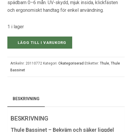
spädbarn 0–6 mån. UV-skydd, mjuk insida, klickfästen
och ergonomiskt handtag för enkel användning.
1 i lager
LÄGG TILL I VARUKORG
Artikelnr:
20110772
Kategori:
Okategoriserad
Etiketter:
Thule
,
Thule
Bassinet
BESKRIVNING
BESKRIVNING
Thule Bassinet – Bekväm och säker liggdel