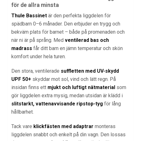
för de allra minsta
Thule Bassinet
är den perfekta liggdelen för
spädbarn 0–6 månader. Den erbjuder en trygg och
bekväm plats för barnet – både på promenaden och
när ni är på språng. Med
ventilerad bas och
madrass
får ditt barn en jämn temperatur och skön
komfort under hela turen.
Den stora, ventilerade
suffletten med UV-skydd
UPF 50+
skyddar mot sol, vind och lätt regn. På
insidan finns ett
mjukt och luftigt nätmaterial
som
gör liggdelen extra mysig, medan utsidan är klädd i
slitstarkt, vattenavvisande ripstop-tyg
för lång
hållbarhet.
Tack vare
klickfästen med adaptrar
monteras
liggdelen snabbt och enkelt på din vagn. Den lossas