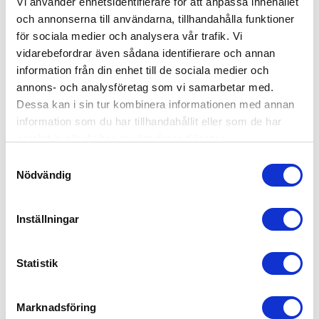
Vi använder enhetsidentifierare för att anpassa innehållet
och annonserna till användarna, tillhandahålla funktioner
för sociala medier och analysera vår trafik. Vi
vidarebefordrar även sådana identifierare och annan
information från din enhet till de sociala medier och
annons- och analysföretag som vi samarbetar med.
Dessa kan i sin tur kombinera informationen med annan
information som du har tillhandahållit eller som de har
samlat in när du har använt deras tjänster.
Samtyckesval
Nödvändig
Britax Kidfix Pro Lux Urban Olive
3,495
kr
Inställningar
Statistik
Marknadsföring