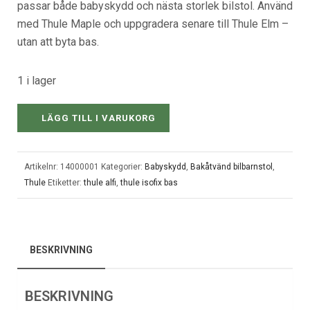
passar både babyskydd och nästa storlek bilstol. Använd
med Thule Maple och uppgradera senare till Thule Elm –
utan att byta bas.
1 i lager
LÄGG TILL I VARUKORG
Artikelnr:
14000001
Kategorier:
Babyskydd
,
Bakåtvänd bilbarnstol
,
Thule
Etiketter:
thule alfi
,
thule isofix bas
BESKRIVNING
BESKRIVNING