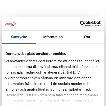
Samtycke
Information
Om
Denna webbplats använder cookies
BeSafe iZi Modular i-Size Base
Vi använder enhetsidentifierare för att anpassa innehållet
1,999
kr
och annonserna till användarna, tillhandahålla funktioner
för sociala medier och analysera vår trafik. Vi
vidarebefordrar även sådana identifierare och annan
Ej i lager
information från din enhet till de sociala medier och
annons- och analysföretag som vi samarbetar med.
Dessa kan i sin tur kombinera informationen med annan
information som du har tillhandahållit eller som de har