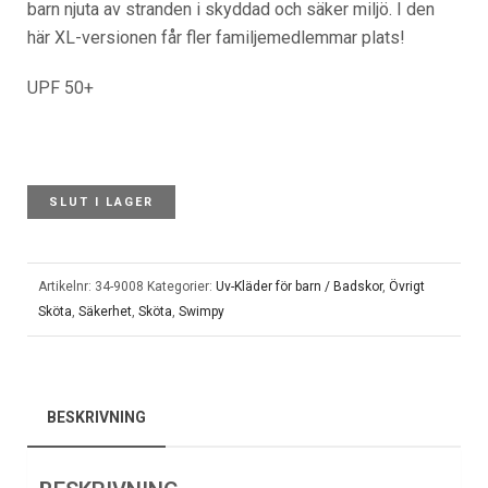
barn njuta av stranden i skyddad och säker miljö. I den
här XL-versionen får fler familjemedlemmar plats!
UPF 50+
SLUT I LAGER
Artikelnr:
34-9008
Kategorier:
Uv-Kläder för barn / Badskor
,
Övrigt
Sköta
,
Säkerhet
,
Sköta
,
Swimpy
BESKRIVNING