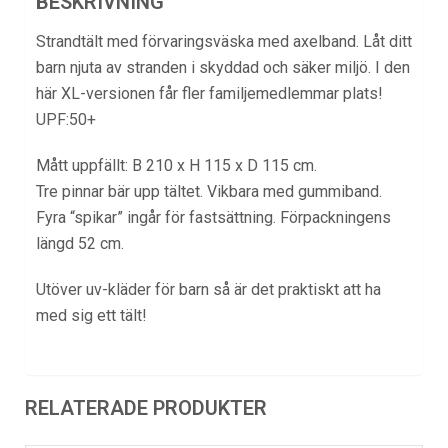
BESKRIVNING
Strandtält med förvaringsväska med axelband. Låt ditt
barn njuta av stranden i skyddad och säker miljö. I den
här XL-versionen får fler familjemedlemmar plats!
UPF:50+
Mått uppfällt: B 210 x H 115 x D 115 cm.
Tre pinnar bär upp tältet. Vikbara med gummiband.
Fyra “spikar” ingår för fastsättning. Förpackningens
längd 52 cm.
Utöver
uv-kläder för barn
så är det praktiskt att ha
med sig ett tält!
RELATERADE PRODUKTER