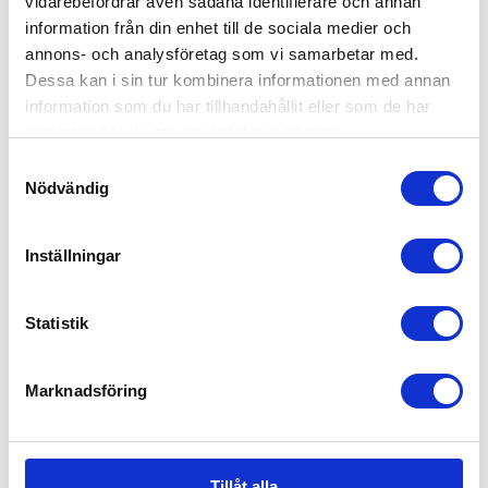
vidarebefordrar även sådana identifierare och annan
information från din enhet till de sociala medier och
annons- och analysföretag som vi samarbetar med.
Dessa kan i sin tur kombinera informationen med annan
information som du har tillhandahållit eller som de har
samlat in när du har använt deras tjänster.
Samtyckesval
Nödvändig
Inställningar
Tullsa Schamposkydd Grå
Statistik
89
kr
Marknadsföring
Tillåt alla