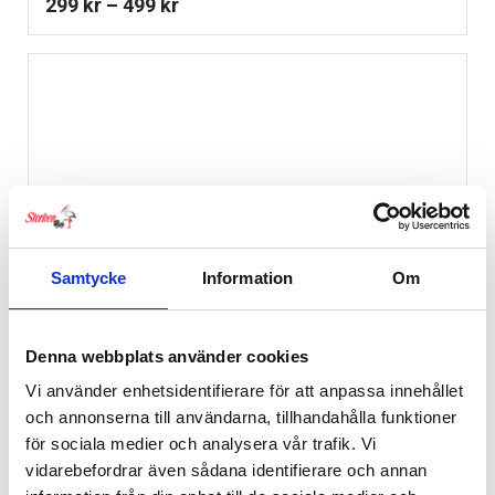
Prisintervall:
299
kr
–
499
kr
299 kr
till
499 kr
Samtycke
Information
Om
Denna webbplats använder cookies
Vi använder enhetsidentifierare för att anpassa innehållet
och annonserna till användarna, tillhandahålla funktioner
för sociala medier och analysera vår trafik. Vi
vidarebefordrar även sådana identifierare och annan