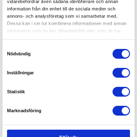
vidarebefordrar även sådana identifierare och annan
information från din enhet till de sociala medier och
annons- och analysföretag som vi samarbetar med.
Dessa kan i sin tur kombinera informationen med annan
information som du har tillhandahållit eller som de har
samlat in när du har använt deras tjänster.
Samtyckesval
Nödvändig
Inställningar
Axkid Spegel
Statistik
299
kr
Marknadsföring
EJ I LAGER