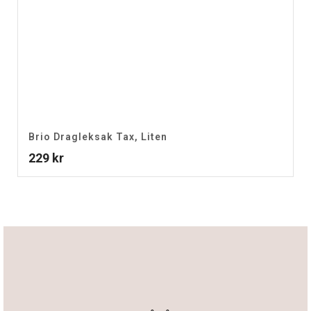
Brio Dragleksak Tax, Liten
229
kr