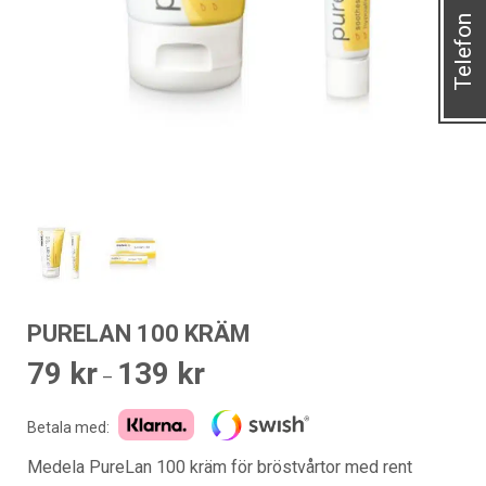
Telefon
PURELAN 100 KRÄM
79
kr
139
kr
Prisintervall:
–
79 kr
Betala med:
till
139 kr
Medela PureLan 100 kräm för bröstvårtor med rent