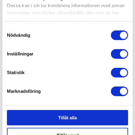
Dessa kan i sin tur kombinera informationen med annan
information som du har tillhandahållit eller som de har
samlat in när du har använt deras tjänster.
Samtyckesval
Nödvändig
Babybjörn Resesäng Svart
Inställningar
2,299
kr
Statistik
Marknadsföring
Tillåt alla