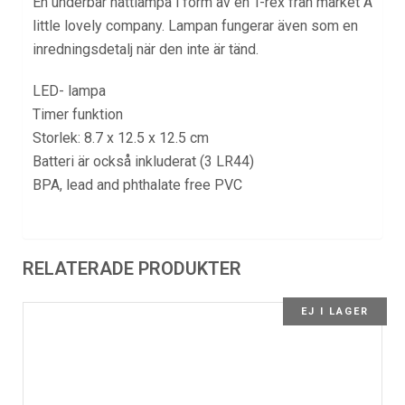
En underbar nattlampa i form av en T-rex från märket A
little lovely company. Lampan fungerar även som en
inredningsdetalj när den inte är tänd.
LED- lampa
Timer funktion
Storlek: 8.7 x 12.5 x 12.5 cm
Batteri är också inkluderat (3 LR44)
BPA, lead and phthalate free PVC
RELATERADE PRODUKTER
EJ I LAGER