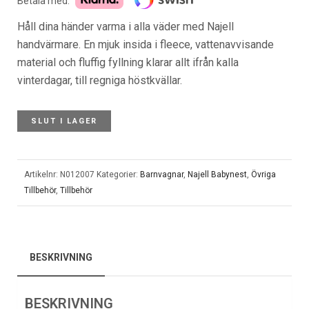
Betala med:
Håll dina händer varma i alla väder med Najell
handvärmare. En mjuk insida i fleece, vattenavvisande
material och fluffig fyllning klarar allt ifrån kalla
vinterdagar, till regniga höstkvällar.
SLUT I LAGER
Artikelnr:
N012007
Kategorier:
Barnvagnar
,
Najell Babynest
,
Övriga
Tillbehör
,
Tillbehör
BESKRIVNING
BESKRIVNING