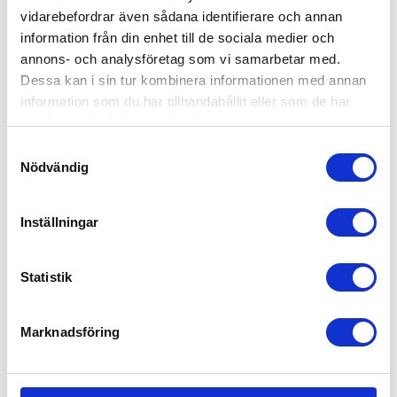
vidarebefordrar även sådana identifierare och annan
information från din enhet till de sociala medier och
annons- och analysföretag som vi samarbetar med.
Dessa kan i sin tur kombinera informationen med annan
information som du har tillhandahållit eller som de har
samlat in när du har använt deras tjänster.
Samtyckesval
Nödvändig
Inställningar
Statistik
Marknadsföring
Bugaboo Kompakt Transportväska
1,179
kr