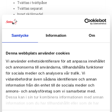
Tvättas i tvättpåse
Tvättas separat
Inget sköljmedel
Ingen kemtvättTa bort sidorna och bottens
stabiliseringsbräda före tvätt.
Mått
Samtycke
Information
Om
Öppna fickor på sidorna för Najells babygymbåge
Justerbar storlek > Minsta storlek på babynest: 78×25
Denna webbplats använder cookies
cm (5 cm längre än tidigare versioner av SleepCarrier)
Största storlek på babynestet: 85 × 30 cm (5 cm längre
Vi använder enhetsidentifierare för att anpassa innehållet
än tidigare versioner av SleepCarrier)
och annonserna till användarna, tillhandahålla funktioner
Höjd: 20 cm
för sociala medier och analysera vår trafik. Vi
Madrass/lekmatta (helt utfälld): 111×66 cm
vidarebefordrar även sådana identifierare och annan
Stabiliserande bräda: 58 × 25 cm (Den längsta
information från din enhet till de sociala medier och
SleepCarrier hittills)
annons- och analysföretag som vi samarbetar med.
SleepCarrier vikt: 1,5 kg
Dessa kan i sin tur kombinera informationen med annan
information som du har tillhandahållit eller som de har
Innan du bär eller lyfter måste du se till att båda
samlat in när du har använt deras tjänster.
handtagen är fastsatta med handtagsremmen.