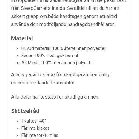
instoppade i sina säkerhetsöglor så att de pekar bort
från SleepCarriers insida. Se alltid till att du har ett
säkert grepp om båda handtagen genom att alltid
använda den medföljande handtagsbandhållaren.
Material
Huvudmaterial: 100% återvunnen polyester
Foder: 100% ekologisk bomull
Air Mesh: 100% återvunnen polyester
Alla tyger är testade för skadliga ämnen enligt
marknadsledande testinstitut.
Alla delar har testats för skadliga ämnen.
Skötselråd
Tvättas i 40°
Får inte blekas
Får inte torktumlas