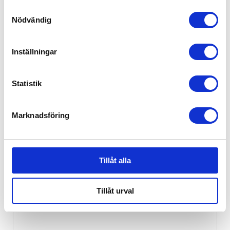
Samtyckesval
Snörena måste dras åt maximalt för att undvika risken
Nödvändig
att barnet rullar ut ur SleepCarrier.
Inställningar
RELATERADE PRODUKTER
Statistik
Marknadsföring
Tillåt alla
Tillåt urval