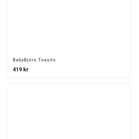
BabyBjörn Toasits
419
kr