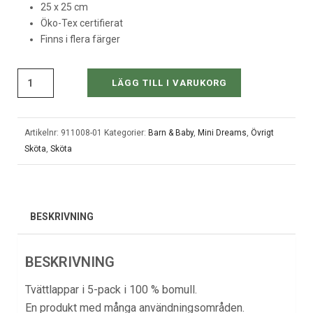
25 x 25 cm
Öko-Tex certifierat
Finns i flera färger
LÄGG TILL I VARUKORG
Artikelnr:
911008-01
Kategorier:
Barn & Baby
,
Mini Dreams
,
Övrigt
Sköta
,
Sköta
BESKRIVNING
BESKRIVNING
Tvättlappar i 5-pack i 100 % bomull.
En produkt med många användningsområden.