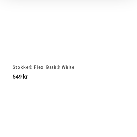
Stokke® Flexi Bath® White
549
kr