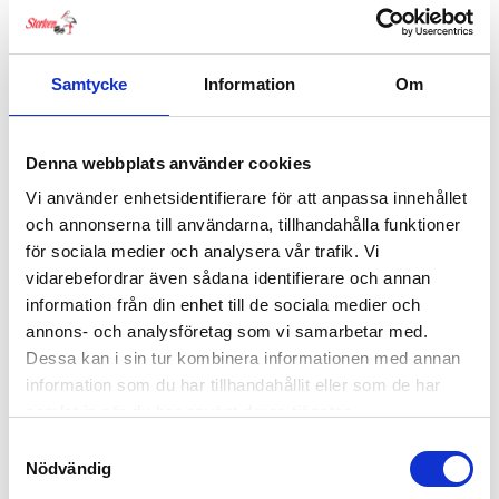
Samtycke
Information
Om
NG Baby Påslakanset Linne Ljusgrå
Denna webbplats använder cookies
Prisintervall:
299
kr
–
749
kr
299 kr
Vi använder enhetsidentifierare för att anpassa innehållet
till
och annonserna till användarna, tillhandahålla funktioner
Ej i lager
749 kr
för sociala medier och analysera vår trafik. Vi
vidarebefordrar även sådana identifierare och annan
information från din enhet till de sociala medier och
annons- och analysföretag som vi samarbetar med.
Dessa kan i sin tur kombinera informationen med annan
information som du har tillhandahållit eller som de har
samlat in när du har använt deras tjänster.
Samtyckesval
Nödvändig