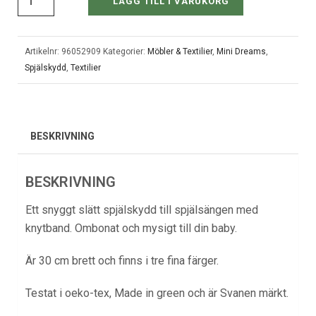
LÄGG TILL I VARUKORG
Artikelnr:
96052909
Kategorier:
Möbler & Textilier
,
Mini Dreams
,
Spjälskydd
,
Textilier
BESKRIVNING
BESKRIVNING
Ett snyggt slätt spjälskydd till spjälsängen med
knytband. Ombonat och mysigt till din baby.
Är 30 cm brett och finns i tre fina färger.
Testat i oeko-tex, Made in green och är Svanen märkt.