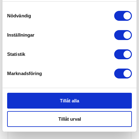
samlat in när du har använt deras tjänster.
Samtyckesval
Troll Skötbord Lux Vit, Skötbord
Nödvändig
1,999
kr
Inställningar
EJ I LAGER
Statistik
Marknadsföring
Tillåt alla
Tillåt urval