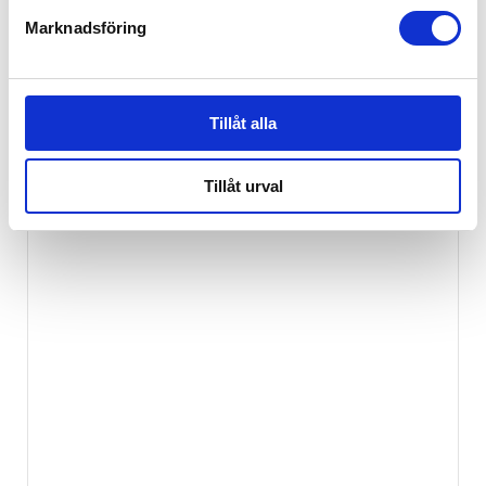
Marknadsföring
BabyBjörn Pall Vit
279
kr
Tillåt alla
EJ I LAGER
Tillåt urval