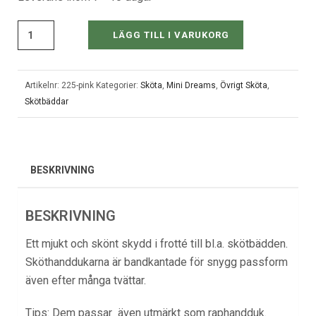
LÄGG TILL I VARUKORG
Artikelnr:
225-pink
Kategorier:
Sköta
,
Mini Dreams
,
Övrigt Sköta
,
Skötbäddar
BESKRIVNING
BESKRIVNING
Ett mjukt och skönt skydd i frotté till bl.a. skötbädden.
Sköthanddukarna är bandkantade för snygg passform
även efter många tvättar.
Tips: Dem passar även utmärkt som raphandduk.