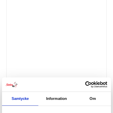
BabyBjörn Smart Potta Grå
329
kr
Samtycke
Information
Om