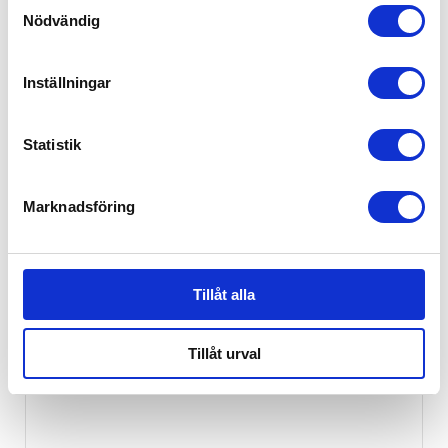
Samtyckesval
Nödvändig
Troll Skötbord Lux Vit, Skötbord
Inställningar
1,999
kr
Statistik
EJ I LAGER
Marknadsföring
Tillåt alla
Tillåt urval