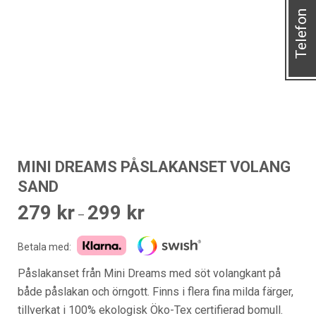
Telefon
MINI DREAMS PÅSLAKANSET VOLANG
SAND
279
kr
299
kr
Prisintervall:
–
279 kr
Betala med:
till
299 kr
Påslakanset från Mini Dreams med söt volangkant på
både påslakan och örngott. Finns i flera fina milda färger,
tillverkat i 100% ekologisk Öko-Tex certifierad bomull.