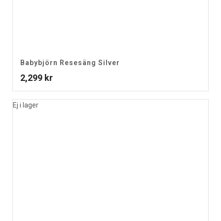
Babybjörn Resesäng Silver
2,299
kr
Ej i lager