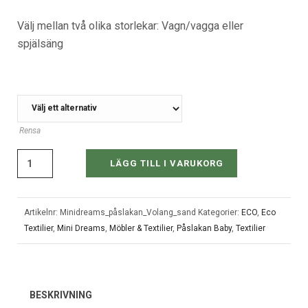
Välj mellan två olika storlekar: Vagn/vagga eller
spjälsäng
STORLEK
Rensa
LÄGG TILL I VARUKORG
Artikelnr:
Minidreams_påslakan_Volang_sand
Kategorier:
ECO
,
Eco
Textilier
,
Mini Dreams
,
Möbler & Textilier
,
Påslakan Baby
,
Textilier
BESKRIVNING