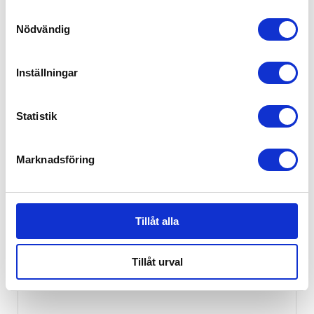
Samtyckesval
10,999
kr
Nödvändig
Ej i lager
Inställningar
Statistik
Marknadsföring
Tillåt alla
Tillåt urval