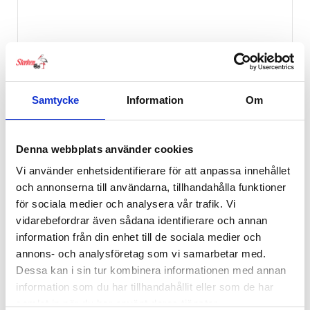
Samtycke
Information
Om
Denna webbplats använder cookies
Vi använder enhetsidentifierare för att anpassa innehållet
och annonserna till användarna, tillhandahålla funktioner
för sociala medier och analysera vår trafik. Vi
vidarebefordrar även sådana identifierare och annan
information från din enhet till de sociala medier och
annons- och analysföretag som vi samarbetar med.
Dessa kan i sin tur kombinera informationen med annan
information som du har tillhandahållit eller som de har
samlat in när du har använt deras tjänster.
Sebra Säng Baby & Junior Vit