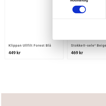
Nödvändig
Klippan Ullfilt Forest Blå
Stokke®-sele² Beig
449
kr
469
kr