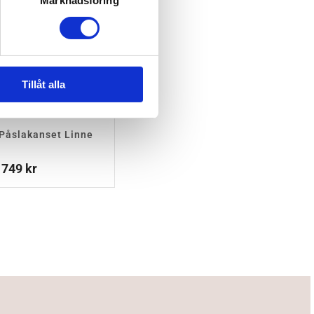
Marknadsföring
Tillåt alla
Påslakanset Linne
Prisintervall:
749
kr
299 kr
till
749 kr