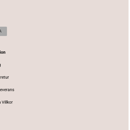
tion
g
 retur
Leverans
 Villkor