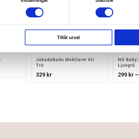
Inställningar
Statistik
Tillåt urval
e
Jabadabado Mobilarm Vit
NG Baby 
Trä
Ljusgrå
329
kr
299
kr
–