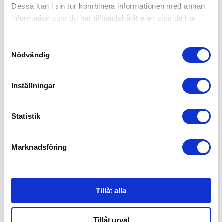
Dessa kan i sin tur kombinera informationen med annan
information som du har tillhandahållit eller som de har
samlat in när du har använt deras tjänster.
Samtyckesval
Nödvändig
Regnskydd Sittvagn Tullsa
Inställningar
298
kr
Statistik
Marknadsföring
Tillåt alla
Tillåt urval