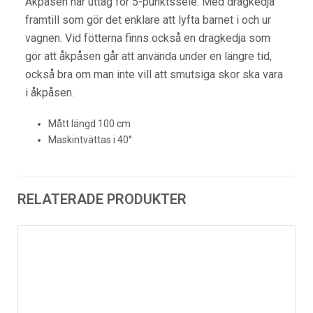
Åkpåsen har uttag för 5-punktssele. Med dragkedja
framtill som gör det enklare att lyfta barnet i och ur
vagnen. Vid fötterna finns också en dragkedja som
gör att åkpåsen går att använda under en längre tid,
också bra om man inte vill att smutsiga skor ska vara
i åkpåsen.
Mått längd 100 cm
Maskintvättas i 40°
RELATERADE PRODUKTER