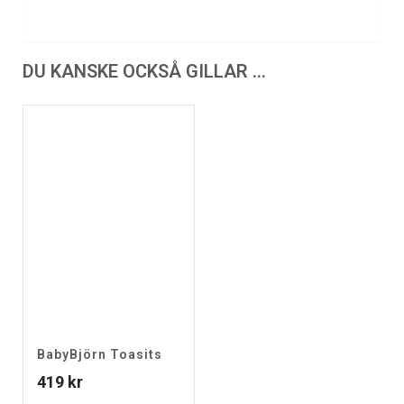
DU KANSKE OCKSÅ GILLAR …
BabyBjörn Toasits
419
kr