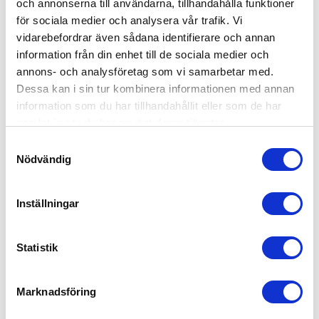
och annonserna till användarna, tillhandahålla funktioner
för sociala medier och analysera vår trafik. Vi
vidarebefordrar även sådana identifierare och annan
information från din enhet till de sociala medier och
annons- och analysföretag som vi samarbetar med.
Dessa kan i sin tur kombinera informationen med annan
information som du har tillhandahållit eller som de har
samlat in när du har använt deras tjänster.
Samtyckesval
Nödvändig
Inställningar
Statistik
Capidi Babylarm Pearl 2.0
Marknadsföring
1,299
kr