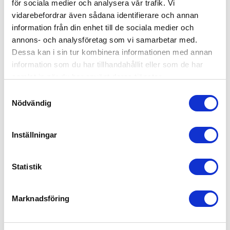
för sociala medier och analysera vår trafik. Vi
vidarebefordrar även sådana identifierare och annan
information från din enhet till de sociala medier och
annons- och analysföretag som vi samarbetar med.
Dessa kan i sin tur kombinera informationen med annan
information som du har tillhandahållit eller som de har
samlat in när du har använt deras tjänster.
Babybjörn Babysitter Lekbåge, Busiga Ögon
Samtyckesval
519
kr
Nödvändig
Inställningar
Statistik
Marknadsföring