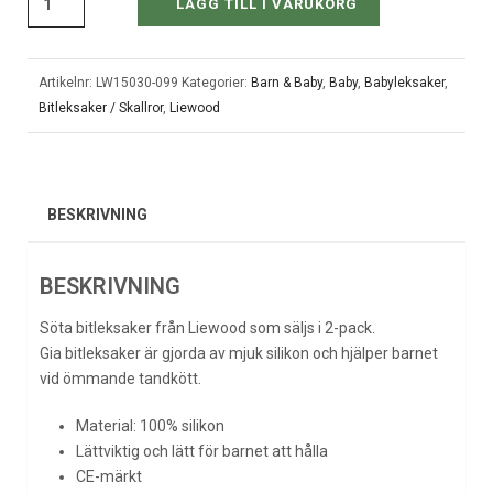
LÄGG TILL I VARUKORG
Artikelnr:
LW15030-099
Kategorier:
Barn & Baby
,
Baby
,
Babyleksaker
,
Bitleksaker / Skallror
,
Liewood
BESKRIVNING
BESKRIVNING
Söta bitleksaker från Liewood som säljs i 2-pack.
Gia bitleksaker är gjorda av mjuk silikon och hjälper barnet
vid ömmande tandkött.
Material: 100% silikon
Lättviktig och lätt för barnet att hålla
CE-märkt