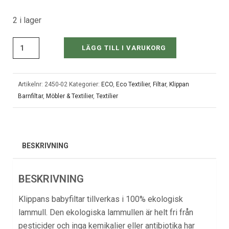
2 i lager
LÄGG TILL I VARUKORG
Artikelnr:
2450-02
Kategorier:
ECO
,
Eco Textilier
,
Filtar
,
Klippan
Barnfiltar
,
Möbler & Textilier
,
Textilier
BESKRIVNING
BESKRIVNING
Klippans
babyfiltar
tillverkas i 100% ekologisk
lammull. Den ekologiska lammullen är helt fri från
pesticider och inga kemikalier eller antibiotika har