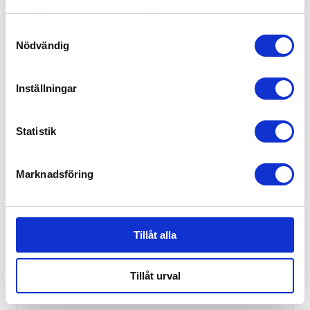
samlat in när du har använt deras tjänster.
Samtyckesval
Nödvändig
Jabadabado Mobilarm Vit Trä
329
kr
Inställningar
Statistik
Marknadsföring
Tillåt alla
Tillåt urval