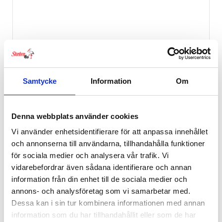
Samtycke
Information
Om
Denna webbplats använder cookies
Vi använder enhetsidentifierare för att anpassa innehållet
och annonserna till användarna, tillhandahålla funktioner
för sociala medier och analysera vår trafik. Vi
Playgro Zebra 9 Links Pack
vidarebefordrar även sådana identifierare och annan
99
kr
information från din enhet till de sociala medier och
annons- och analysföretag som vi samarbetar med.
Dessa kan i sin tur kombinera informationen med annan
information som du har tillhandahållit eller som de har