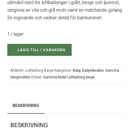
ullmobil med tre luftballonger i grått, beige och ljusrost,
omgivna av vita och grå moln samt en matchande girlang.
En rogivande och vacker detalj för barnrummet.
1 i lager
LÄGG TILL I VARUKORG
Artikelnr:
Luftballong Beige
Kategorier:
Baby
,
Babyleksaker
,
Gamcha
,
Sängmobiler
Etikett:
Gamcha Mobil Luftballong beige
BESKRIVNING
BESKRIVNING