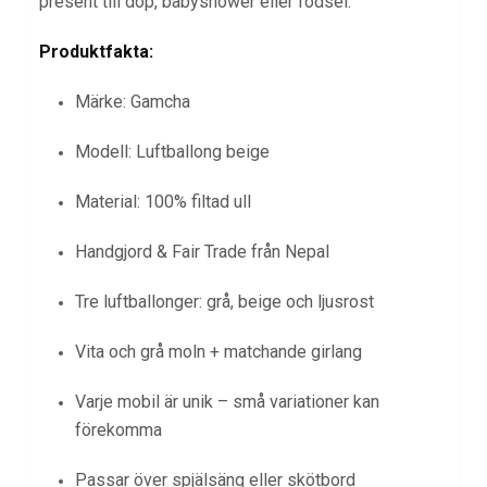
present till dop, babyshower eller födsel.
Produktfakta:
Märke: Gamcha
Modell: Luftballong beige
Material: 100% filtad ull
Handgjord & Fair Trade från Nepal
Tre luftballonger: grå, beige och ljusrost
Vita och grå moln + matchande girlang
Varje mobil är unik – små variationer kan
förekomma
Passar över spjälsäng eller skötbord