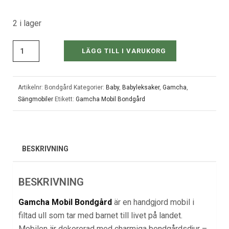
2 i lager
LÄGG TILL I VARUKORG
Artikelnr:
Bondgård
Kategorier:
Baby
,
Babyleksaker
,
Gamcha
,
Sängmobiler
Etikett:
Gamcha Mobil Bondgård
BESKRIVNING
BESKRIVNING
Gamcha Mobil Bondgård
är en handgjord mobil i
filtad ull som tar med barnet till livet på landet.
Mobilen är dekorerad med charmiga bondgårdsdjur –