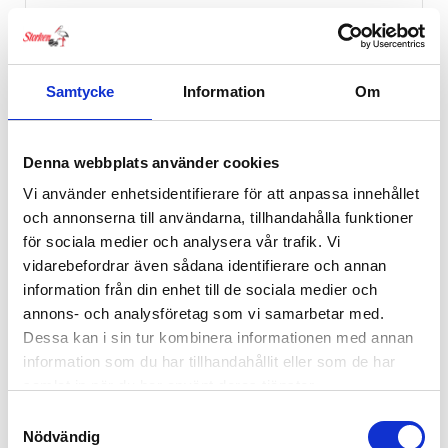
Samtycke
Information
Om
Denna webbplats använder cookies
Playgro Fotboll Textil
Vi använder enhetsidentifierare för att anpassa innehållet
129
kr
och annonserna till användarna, tillhandahålla funktioner
för sociala medier och analysera vår trafik. Vi
vidarebefordrar även sådana identifierare och annan
information från din enhet till de sociala medier och
annons- och analysföretag som vi samarbetar med.
Dessa kan i sin tur kombinera informationen med annan
information som du har tillhandahållit eller som de har
samlat in när du har använt deras tjänster.
Samtyckesval
Nödvändig