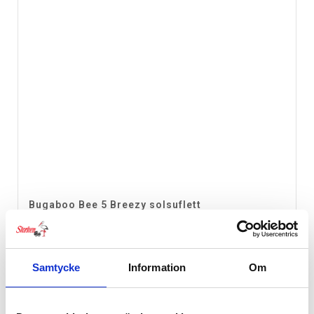
Bugaboo Bee 5 Breezy solsuflett
Prisintervall:
949
kr
–
1,110
kr
949 kr
till
Ej i lager
Samtycke
Information
Om
1,110 kr