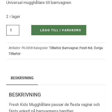
Universal mugghållare till barnvagnen.
2 i lager
LÄGG TILL I VARUKORG
Artikelnr:
FK-3058
Kategorier:
Tillbehör
,
Barnvagnar
,
Fresh Kid
,
Övriga
Tillbehör
BESKRIVNING
BESKRIVNING
Fresh Kids Mugghållare passar de flesta vagnar och
fästs enkelt på barnvagnens handtag.