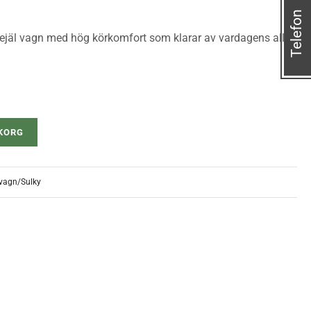
Telefon
en rejäl vagn med hög körkomfort som klarar av vardagens alla
UKORG
vagn/Sulky