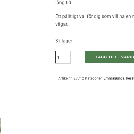
lång tid.
Ett pålitligt val för dig som vill ha 
vägar.
3 i lager
LÄGG TILL I VAR
Artikelnr:
27712
Kategorier:
Emmaljunga
,
Rese