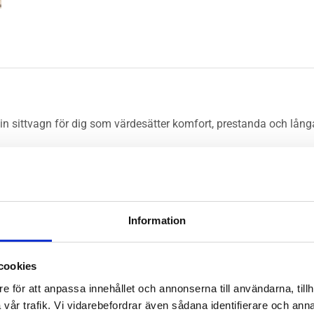
in sittvagn för dig som värdesätter komfort, prestanda och lång
omenader bekväma, oavsett underlag. Med ett liggmått på hela 107
t och den effektiva fjädringen. Den sväljer ojämnheter och gör a
Information
gnen i bilen eller ställa undan den, fälls den ihop enkelt och smid
körkomfort som klarar av vardagens alla vägar.
cookies
e för att anpassa innehållet och annonserna till användarna, tillh
vår trafik. Vi vidarebefordrar även sådana identifierare och anna