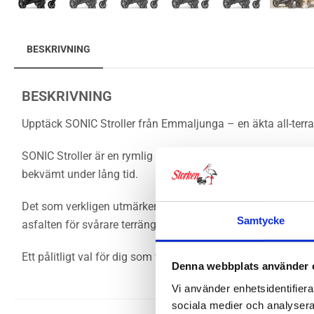
BESKRIVNING
BESKRIVNING
Upptäck SONIC Stroller från Emmaljunga – en äkta all-terra
SONIC Stroller är en rymlig sittvagn byggd för att göra pr
bekvämt under lång tid.
Det som verkligen utmärker vagnen är det balanserade chassi
Samtycke
asfalten för svårare terräng. När det är dags att packa in va
Ett pålitligt val för dig som vill ha en rejäl vagn med hög 
Denna webbplats använder 
Vi använder enhetsidentifierar
sociala medier och analysera 