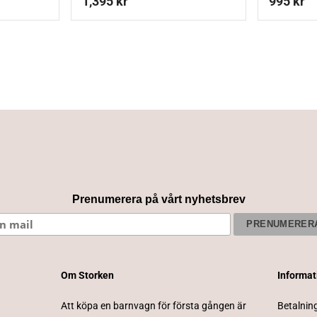
1,395
kr
995
kr
Prenumerera på vårt nyhetsbrev
Om Storken
Informa
Att köpa en barnvagn för första gången är
Betalnin