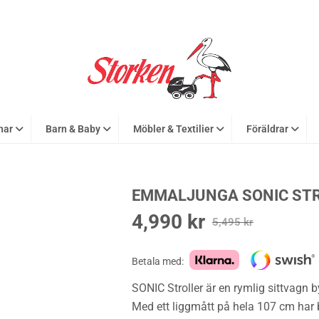
nar
Barn & Baby
Möbler & Textilier
Föräldrar
EMMALJUNGA SONIC STR
4,990
kr
Det
Det
5,495
kr
ursprungliga
nuvarande
priset
priset
Betala med:
var:
är:
SONIC Stroller är en rymlig sittvagn
5,495 kr.
4,990 kr.
Med ett liggmått på hela 107 cm har 