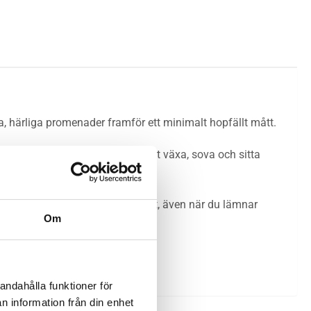
a, härliga promenader framför ett minimalt hopfällt mått.
 cm har barnet gott om plats att växa, sova och sitta
tt vagnen rullar lätt och stabilt, även när du lämnar
Om
igt.
andahålla funktioner för
n information från din enhet