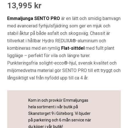
13,995
kr
Emmaljunga SENTO PRO
är en lätt och smidig barnvagn
med avancerad fyrhjulsfjädring som ger en mjuk och
stabil åktur på både asfalt och skogsväg. Chassit är
tillverkat i hållbar Hydro REDUXA®-aluminium och
kombineras med en rymlig
Flat-sittdel
med fullt plant
liggläge – perfekt för vila och längre turer.
Punkteringsfria solight-ecco®-hjul, svensk kvalitet och
miljömedvetna material gör SENTO PRO till ett tryggt och
långsiktigt val från nyfödd upp till ca 4 år.
Kom in och provkör Emmaljungas
hela sortiment i vår butik på
Skanstorget 9 i Göteborg. Vi bjuder
på parkering och 6 mån service när
du köper i vår butik!