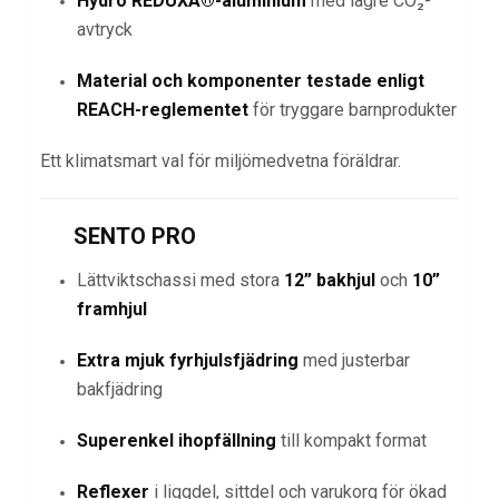
Hydro REDUXA®-aluminium
med lägre CO₂-
avtryck
Material och komponenter testade enligt
REACH-reglementet
för tryggare barnprodukter
Ett klimatsmart val för miljömedvetna föräldrar.
SENTO PRO
Lättviktschassi med stora
12” bakhjul
och
10”
framhjul
Extra mjuk fyrhjulsfjädring
med justerbar
bakfjädring
Superenkel ihopfällning
till kompakt format
Reflexer
i liggdel, sittdel och varukorg för ökad