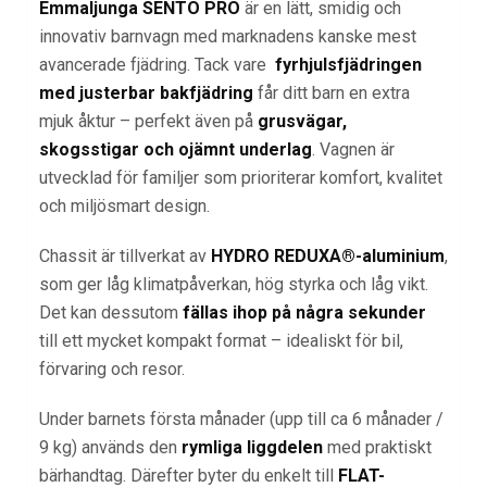
Emmaljunga SENTO PRO
är en lätt, smidig och
innovativ barnvagn med marknadens kanske mest
avancerade fjädring. Tack vare
fyrhjulsfjädringen
med justerbar bakfjädring
får ditt barn en extra
mjuk åktur – perfekt även på
grusvägar,
skogsstigar och ojämnt underlag
. Vagnen är
utvecklad för familjer som prioriterar komfort, kvalitet
och miljösmart design.
Chassit är tillverkat av
HYDRO REDUXA®-aluminium
,
som ger låg klimatpåverkan, hög styrka och låg vikt.
Det kan dessutom
fällas ihop på några sekunder
till ett mycket kompakt format – idealiskt för bil,
förvaring och resor.
Under barnets första månader (upp till ca 6 månader /
9 kg) används den
rymliga liggdelen
med praktiskt
bärhandtag. Därefter byter du enkelt till
FLAT-