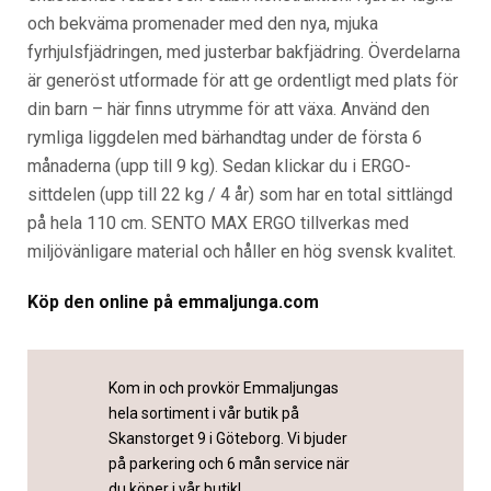
och bekväma promenader med den nya, mjuka
fyrhjulsfjädringen, med justerbar bakfjädring. Överdelarna
är generöst utformade för att ge ordentligt med plats för
din barn – här finns utrymme för att växa. Använd den
rymliga liggdelen med bärhandtag under de första 6
månaderna (upp till 9 kg). Sedan klickar du i ERGO-
sittdelen (upp till 22 kg / 4 år) som har en total sittlängd
på hela 110 cm. SENTO MAX ERGO tillverkas med
miljövänligare material och håller en hög svensk kvalitet.
Köp den online på emm
aljunga.com
Kom in och provkör Emmaljungas
hela sortiment i vår butik på
Skanstorget 9 i Göteborg. Vi bjuder
på parkering och 6 mån service när
du köper i vår butik!