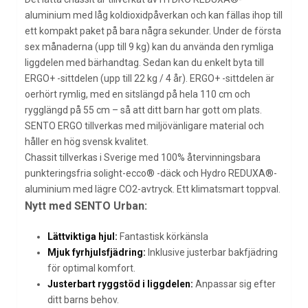
aluminium med låg koldioxidpåverkan och kan fällas ihop till
ett kompakt paket på bara några sekunder. Under de första
sex månaderna (upp till 9 kg) kan du använda den rymliga
liggdelen med bärhandtag. Sedan kan du enkelt byta till
ERGO+ -sittdelen (upp till 22 kg / 4 år). ERGO+ -sittdelen är
oerhört rymlig, med en sitslängd på hela 110 cm och
rygglängd på 55 cm – så att ditt barn har gott om plats.
SENTO ERGO tillverkas med miljövänligare material och
håller en hög svensk kvalitet.
Chassit tillverkas i Sverige med 100% återvinningsbara
punkteringsfria solight-ecco® -däck och Hydro REDUXA®-
aluminium med lägre CO2-avtryck. Ett klimatsmart toppval.
Nytt med SENTO Urban:
Lättviktiga hjul:
Fantastisk körkänsla
Mjuk fyrhjulsfjädring:
Inklusive justerbar bakfjädring
för optimal komfort.
Justerbart ryggstöd i liggdelen:
Anpassar sig efter
ditt barns behov.