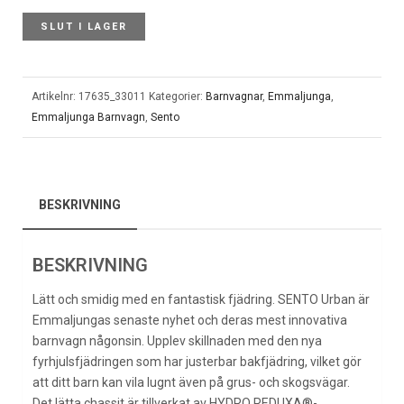
SLUT I LAGER
Artikelnr:
17635_33011
Kategorier:
Barnvagnar
,
Emmaljunga
,
Emmaljunga Barnvagn
,
Sento
BESKRIVNING
BESKRIVNING
Lätt och smidig med en fantastisk fjädring. SENTO Urban är
Emmaljungas senaste nyhet och deras mest innovativa
barnvagn någonsin. Upplev skillnaden med den nya
fyrhjulsfjädringen som har justerbar bakfjädring, vilket gör
att ditt barn kan vila lugnt även på grus- och skogsvägar.
Det lätta chassit är tillverkat av HYDRO REDUXA®-