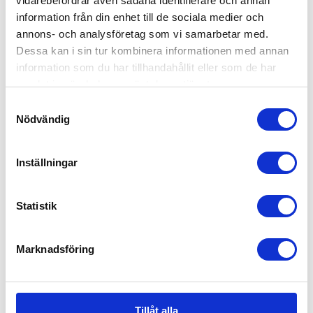
vidarebefordrar även sådana identifierare och annan
information från din enhet till de sociala medier och
annons- och analysföretag som vi samarbetar med.
Dessa kan i sin tur kombinera informationen med annan
information som du har tillhandahållit eller som de har
samlat in när du har använt deras tjänster.
Samtyckesval
Nödvändig
Inställningar
Bugaboo Kompakt Transportväska
Statistik
1,179
kr
Marknadsföring
Tillåt alla