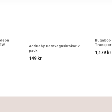
eleon
Bugaboo
NEW
Transpor
AddBaby Barnvagnskrokar 2
pack
1,179
kr
149
kr