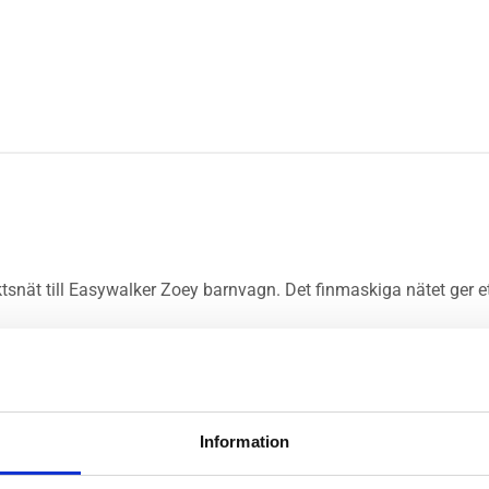
ektsnät till Easywalker Zoey barnvagn. Det finmaskiga nätet ger
e sittdel och liggdel. När det inte används kan det smidigt förva
Information