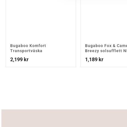
Bugaboo Komfort
Bugaboo Fox & Cam
Transportväska
Breezy solsufflett 
2,199
kr
1,189
kr