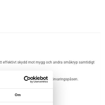
 ett effektivt skydd mot mygg och andra småkryp samtidigt
ras i den praktiska, integrerade förvaringspåsen.
Om