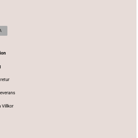
tion
g
 retur
Leverans
 Villkor