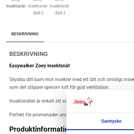
BESKRIVNING
BESKRIVNING
Easywalker Zoey insektsnät
Skydda ditt barn mot insekter med ett lätt och smidigt ins
som det släpper igenom luft för god ventilation.
Insektsnätet är enkelt att sätta på och ta av och passar båd
Perfekt för promenader under varma dagar.
Samtycke
Produktinformation